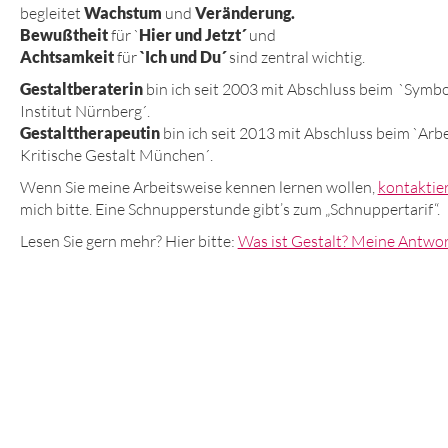
begleitet
Wachstum
und
Veränderung.
Bewußtheit
für `
Hier und Jetzt´
und
Achtsamkeit
für
`Ich und Du´
sind zentral wichtig.
Gestaltberaterin
bin ich seit 2003 mit Abschluss beim `Symb
Institut Nürnberg´.
Gestalttherapeutin
bin ich seit 2013 mit Abschluss beim `Arbe
Kritische Gestalt München´.
Wenn Sie meine Arbeitsweise kennen lernen wollen,
kontaktie
mich bitte. Eine Schnupperstunde gibt’s zum „Schnuppertarif“.
Lesen Sie gern mehr? Hier bitte:
Was ist Gestalt? Meine Antwor