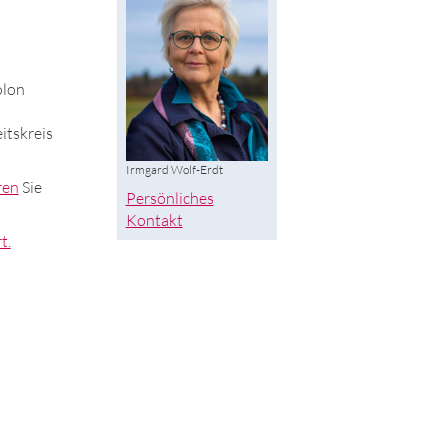
olon
itskreis
Irmgard Wolf-Erdt
ren
Sie
Persönliches
Kontakt
t.