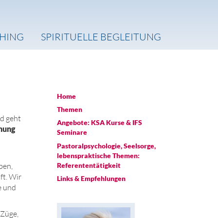
CHING
SPIRITUELLE BEGLEITUNG
Home
Themen
nd geht
Angebote: KSA Kurse & IFS
hung
Seminare
Pastoralpsychologie, Seelsorge,
lebenspraktische Themen:
Referententätigkeit
ben,
ft. Wir
Links & Empfehlungen
e und
 Züge,