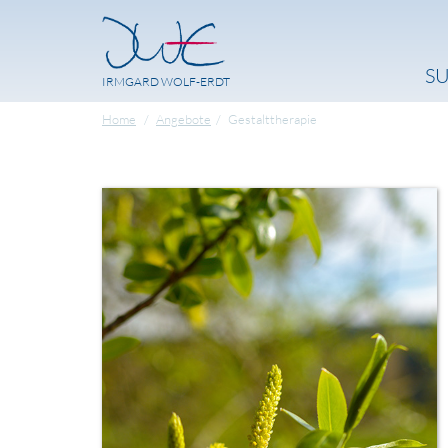
S
IRMGARD WOLF-ERDT
Home
Angebote
Gestalttherapie